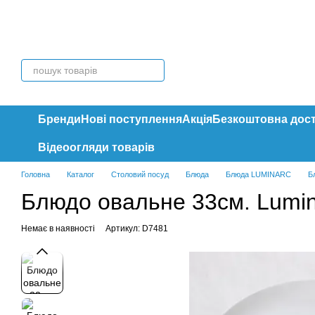
Перейти до основного контенту
Бренди
Нові поступлення
Акція
Безкоштовна дос
Відеоогляди товарів
Головна
Каталог
Столовий посуд
Блюда
Блюда LUMINARC
Б
Блюдо овальне 33см. Lumina
Немає в наявності
Артикул: D7481