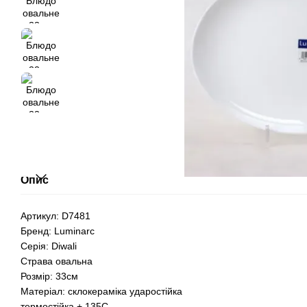
Опис
Артикул: D7481
Бренд: Luminarc
Серія: Diwali
Страва овальна
Розмір: 33см
Матеріал: склокераміка ударостійка
термостійка + 135С