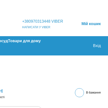
+380970313448 VIBER
Мій кошик
НАПИСАТИ У VIBER
осуд
Товари для дому
Вхід
н
В бажання
ості