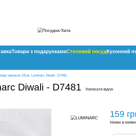
тавка
Товари з подарунками
Столовий посуд
Кухонний п
людо овальне 33см. Luminarc Diwali - D7481
rc Diwali - D7481
Написати відгук
159 гр
Немає в наявн