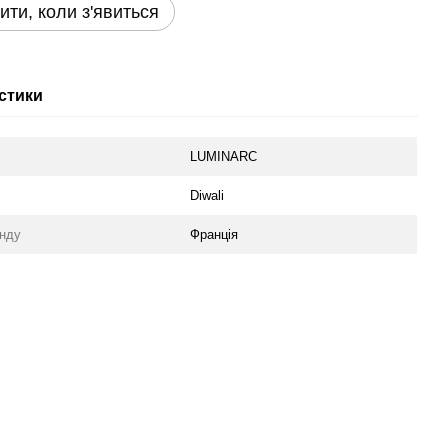
ити, коли з'явиться
стики
LUMINARC
Diwali
енду
Франція