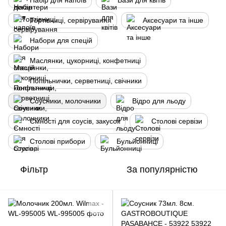
Набір для напоїв
Вази для квітів
Тортівниці, сервірування
Аксесуари та інше
Набори для спецій
Маслянки, цукорниці, конфетниці
Попільнички, серветниці, свічники
Соусники, молочники
Відро для льоду
Ємності для соусів, закусок
Столові сервізи
Cтолові прибори
Бульйонниці
Фільтр
За популярністю