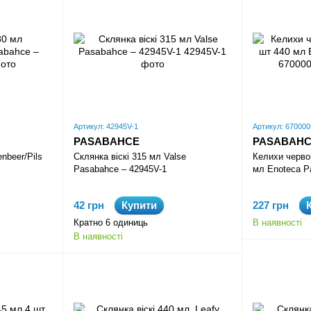
Артикул: 42945V-1
Артикул: 670000
PASABAHCE
PASABAH
nbeer/Pils
Склянка віскі 315 мл Valse
Келихи черво
Pasabahce – 42945V-1
мл Enoteca P
42 грн
Купити
227 грн
Кратно 6 одиниць
В наявності
В наявності