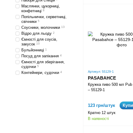
Набори для спецій
Маслянки, цукорниці,
конфетниці
8
Попільнички, серветниці,
свічники
5
Соусники, молочники
13
Відро для льоду
2
Ємності для соусів,
закусок
10
Бульйонниці
1
Посуд для запікання
4
Ємності для зберігання,
судочки
5
Артикул: 55129-1
Контейнери, судочки
4
PASABAHCE
Кружка пиво 500 мл Pub
– 55129-1
123 грн/штук
Купи
Кратно 12 штук
В наявності