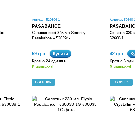
Артикул: 520394-1
Артикул: 52660-
PASABAHCE
PASABAH
tro
Склянка віскі 345 мл Serenity
Склянка 330 м
Pasabahce – 520394-1
52660-1
59 грн
Купити
42 грн
К
Кратно 24 одиниць
Кратно 6 оди
В наявності
В наявності
НОВИНКА
НОВИНКА