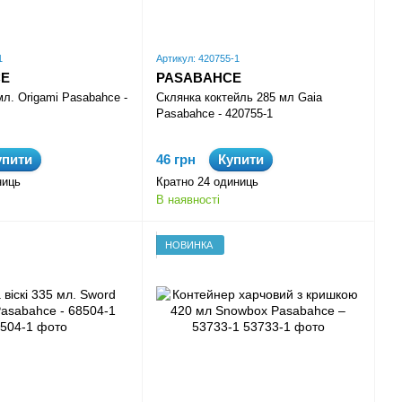
1
Артикул: 420755-1
CE
PASABAHCE
л. Origami Pasabahce -
Склянка коктейль 285 мл Gaia
Pasabahce - 420755-1
упити
46 грн
Купити
ниць
Кратно 24 одиниць
В наявності
НОВИНКА