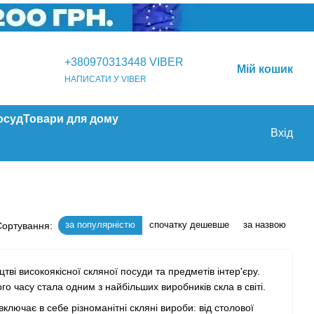
+380970313448 VIBER
Мій кошик
НАПИСАТИ У VIBER
осуд
Товари для дому
Вхід
за популярністю
спочатку дешевше
за назвою
Сортування:
тві високоякісної скляної посуди та предметів інтер'єру.
ого часу стала одним з найбільших виробників скла в світі.
ключає в себе різноманітні скляні вироби: від столової