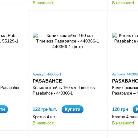
розробку продуктів, які відповідають конкретним потре
В наявності
В наявності
надає професійну підтримку клієнтам на всіх етапах с
Висока якість продукції, відмінний сервіс та стильни
сегменті скляної посуди та предметів інтер'єру. Цей 
допомагає створювати незабутній декор будь-якого 
Артикул: 440366-1
Артикул: 440300
PASABAHCE
PASABAH
 Pasabahce
Келих коктейль 160 мл. Timeless
Келих шампан
Pasabahce - 440366-1
Pasabahce – 
ти
122 грн/шт.
Купити
120 грн
Кратно 4 шт.
Кратно 4 оди
В наявності
В наявності