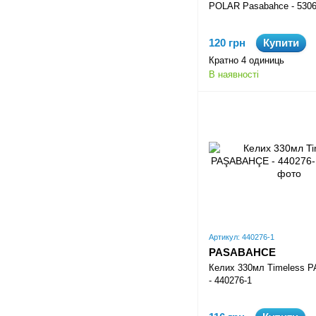
POLAR Pasabahce - 5306
120 грн
Купити
Кратно 4 одиниць
В наявності
Артикул: 440276-1
PASABAHCE
Келих 330мл Timeless
- 440276-1