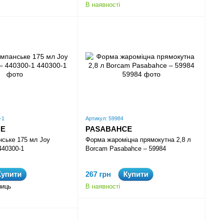
бам клієнтів. Компанія забезпечує високу якість виробів та
В наявності
півпраці.
й дизайн роблять Pasabahce одним з провідних брендів у
бренд відповідає потребам найвимогливіших клієнтів та
приміщення.
-1
Артикул: 59984
CE
PASABAHCE
ське 175 мл Joy
Форма жароміцна прямокутна 2,8 л
440300-1
Borcam Pasabahce – 59984
Купити
267 грн
Купити
ниць
В наявності