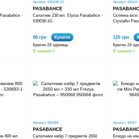
Артикул: 530038-1G
Артикул: 68504-
PASABAHCE
PASABAH
 Pasabahce -
Салатник 230 мл. Elysia Pasabahce -
Склянка віскі
530038-1G
Crystallin Pa
90 грн
Купити
125 грн
Кратно 24 одиниць
Кратно 24 од
В наявності
В наявності
Артикул: 950068
Артикул: 96457
PASABAHCE
PASABAH
ем 800 мл.
Салатники набір 7 предметів 2650
Блюдо на ніжц