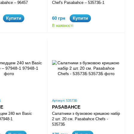
sabahce – 96457
Chef's Pasabahce – 53573Б-1
Купити
60 грн
Купити
В наявності
1
Артикул: 53573Б
CE
PASABAHCE
цем 240 мл Basic
Салатники з бузковою кришкою набір
97948-1
2 шт. 20 см. Pasabahce Chefs -
53573Б