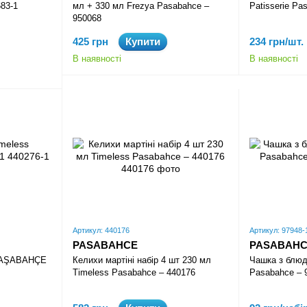
83-1
мл + 330 мл Frezya Pasabahce –
Patisserie Pa
950068
425 грн
Купити
234 грн/шт.
В наявності
В наявності
Артикул: 440176
Артикул: 97948-
PASABAHCE
PASABAH
 PAŞABAHÇE
Келихи мартіні набір 4 шт 230 мл
Чашка з блюд
Timeless Pasabahce – 440176
Pasabahce – 