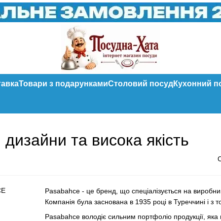
тавка
Товари з подарунками
Столовий посуд
Кухонний п
дизайни та висока якість
Pasabahce - це бренд, що спеціалізується на виробниц
Компанія була заснована в 1935 році в Туреччині і з т
Pasabahce володіє сильним портфоліо продукції, яка в