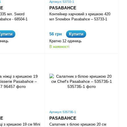
1
Артикул: 53733-1
CE
PASABAHCE
 335 мл. Sword
Контейнер харчовий з кришкою 420
sabahce - 68504-1
мл Snowbox Pasabahce – 53733-1
Купити
56 грн
Купити
иниць
Кратно 12 одиниць
В наявності
Артикул: 53573Б-1
CE
PASABAHCE
і з кришкою 19 см Mini
Салатник з білою кришкою 20 см