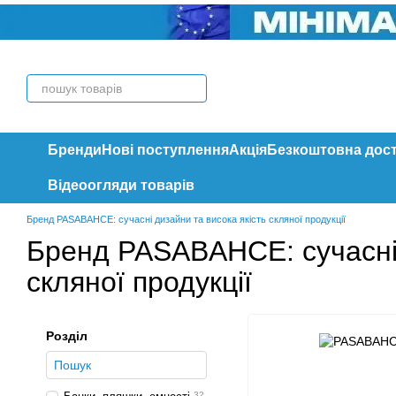
Перейти до основного контенту
Бренди
Нові поступлення
Акція
Безкоштовна дос
Відеоогляди товарів
Бренд PASABAHCE: сучасні дизайни та висока якість скляної продукції
Бренд PASABAHCE: сучасні 
скляної продукції
Розділ
32