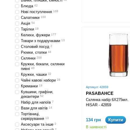
Банки, пляшки, ємності
Блюда
42
Нові поступлення
168
Салатники
100
Акція
54
Тарілки
18
Келихи, фужери
177
Товари з подарунками
13
Столовий посуд
2
Рюмки, стопки
44
Склянки
208
Кружки, бокали, склянки
пивні
40
Кружки, чашки
32
Чайні кавові набори
28
Креманки
18
Артикул: 42859
Кувшини, графіни,
PASABAHCE
декантери
52
Склянка набір 6Х275мл.
Набір для напоїв
7
HISAR - 42859
Вази для квітів
14
Тортівниці,
сервірування
13
134 грн
Купити
Аксесуари та інше
2
В наявності
7