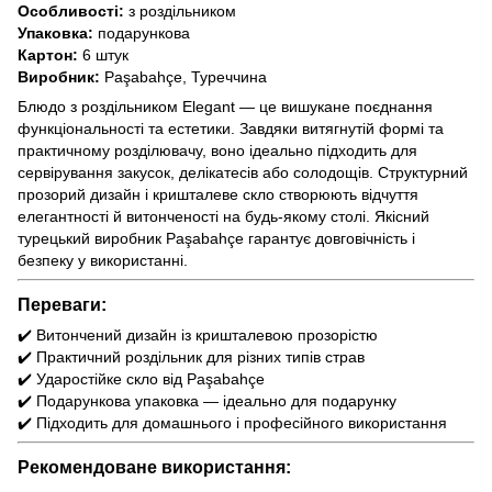
Особливості:
з роздільником
Упаковка:
подарункова
Картон:
6 штук
Виробник:
Paşabahçe, Туреччина
Блюдо з роздільником Elegant — це вишукане поєднання
функціональності та естетики. Завдяки витягнутій формі та
практичному розділювачу, воно ідеально підходить для
сервірування закусок, делікатесів або солодощів. Структурний
прозорий дизайн і кришталеве скло створюють відчуття
елегантності й витонченості на будь-якому столі. Якісний
турецький виробник Paşabahçe гарантує довговічність і
безпеку у використанні.
Переваги:
✔️ Витончений дизайн із кришталевою прозорістю
✔️ Практичний роздільник для різних типів страв
✔️ Ударостійке скло від Paşabahçe
✔️ Подарункова упаковка — ідеально для подарунку
✔️ Підходить для домашнього і професійного використання
Рекомендоване використання: