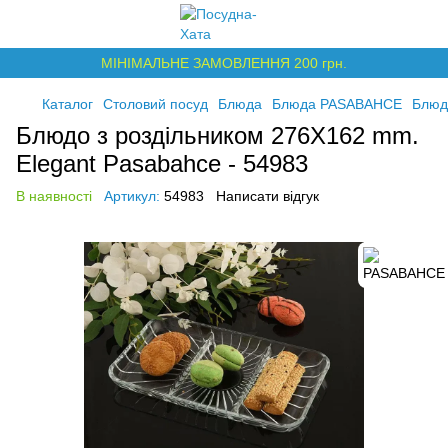
МІНІМАЛЬНЕ ЗАМОВЛЕННЯ 200 грн.
Каталог
Столовий посуд
Блюда
Блюда PASABAHCE
Блюд
Блюдо з роздільником 276Х162 mm.
Elegant Pasabahce - 54983
В наявності
Артикул:
54983
Написати відгук