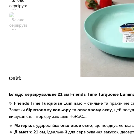
Опис
Блюдо сервірувальне 21 см Friends Time Turquoise Lumina
✨
Friends Time Turquoise Luminarc
– стильне та практичне с
Завдяки
бірюзовому кольору
та
опаловому склу
, цей посу
вишуканість інтер’єру закладів HoReCa.
🔹
Матеріал
: ударостійке
опаловое скло
, що поєднує легкість
🔹
Діаметр
:
21 см
, ідеальний для сервірування закусок, десерт