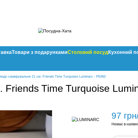
тавка
Товари з подарунками
Столовий посуд
Кухонний п
людо сервірувальне 21 см. Friends Time Turquoise Luminarc - P6360
 Friends Time Turquoise Lumin
97 грн
Немає в наявн