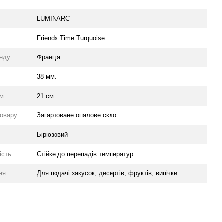
LUMINARC
Friends Time Turquoise
енду
Франція
38 мм.
мм
21 см.
товару
Загартоване опалове скло
Бірюзовий
ість
Стійке до перепадів температур
ня
Для подачі закусок, десертів, фруктів, випічки