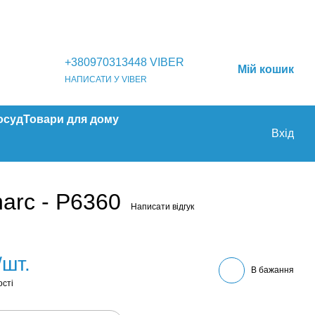
+380970313448 VIBER
Мій кошик
НАПИСАТИ У VIBER
осуд
Товари для дому
Вхід
arc - P6360
Написати відгук
/шт.
В бажання
ості