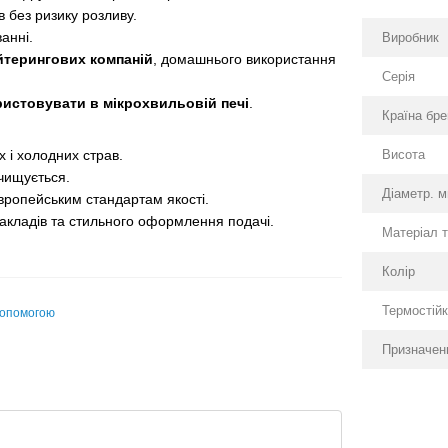
 без ризику розливу.
анні.
Виробник
ейтерингових компаній
, домашнього використання
Серія
истовувати в мікрохвильовій печі
.
Країна бр
Висота
 і холодних страв.
чищується.
Діаметр. 
європейським стандартам якості.
акладів та стильного оформлення подачі.
Матеріал 
Колір
Термостійк
допомогою
Призначен