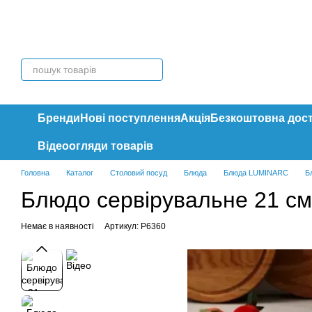
Перейти до основного контенту
Бренди
Нові поступлення
Акція
Безкоштовна дос
Відеоогляди товарів
Головна
Каталог
Столовий посуд
Блюда
Блюда LUMINARC
Б
Блюдо сервірувальне 21 см.
Немає в наявності
Артикул: P6360