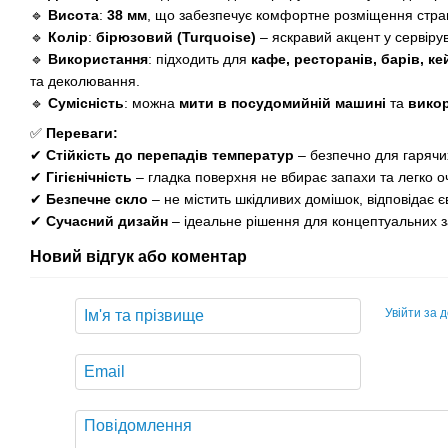
🔹
Висота
:
38 мм
, що забезпечує комфортне розміщення страв
🔹
Колір
:
бірюзовий (Turquoise)
– яскравий акцент у сервірув
🔹
Використання
: підходить для
кафе, ресторанів, барів, к
та деколювання.
🔹
Сумісність
: можна
мити в посудомийній машині
та
викор
✅
Переваги:
✔
Стійкість до перепадів температур
– безпечно для гарячих
✔
Гігієнічність
– гладка поверхня не вбирає запахи та легко о
✔
Безпечне скло
– не містить шкідливих домішок, відповідає 
✔
Сучасний дизайн
– ідеальне рішення для концептуальних з
Новий відгук або коментар
Увійти за 