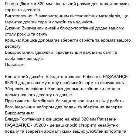
Розмір: Діаметр 320 мм - ідеальний розмір для подачі великих
тортів та десертів.
Виготовлення: З використанням високоякісних матеріалів, що
гарантує довгий термін служби та надійність.
Дизайн: Вишуканий дизайн блюдо-тортівниці додає вашому
столу розкіш та стиль.
Кришка: Кришка допомагає зберегти свіжість та аромат вашого
десерту.
Використання: Ідеально підходить для важливих свят та
особливих випадків.
Переваги:
Елегантний дизайн: Блюдо-тортівниця Patisserie PAŞABAHÇE -
95200 додає вашому столу особливий шарм та вишуканість.
Збереження свіжості: Кришка допомагає зберегти смак та
аромат вашого десерту на довше.
Практичність: Комбінація блюдця та кришки на ніжці робить
його ідеальним вибором для подачі та зберігання десертів.
Використання:
Блюдо-Тортівниця з кришкою на ніжці 320 мм Patisserie
PAŞABAHÇE - 95200 - це ваш спосіб створити незабутню
подачу та зберегти аромат і смак ваших улюблених тортів та