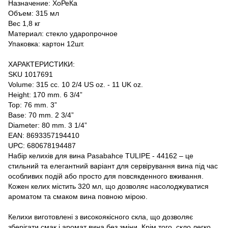
Назначение: ХоРеКа
Объем: 315 мл
Вес 1,8 кг
Материал: стекло ударопрочное
Упаковка: картон 12шт.
ХАРАКТЕРИСТИКИ:
SKU 1017691
Volume: 315 cc. 10 2/4 US oz. - 11 UK oz.
Height: 170 mm. 6 3/4”
Top: 76 mm. 3”
Base: 70 mm. 2 3/4”
Diameter: 80 mm. 3 1/4”
EAN: 8693357194410
UPC: 680678194487
Набір келихів для вина Pasabahce TULIPE - 44162 – це
стильний та елегантний варіант для сервірування вина під час
особливих подій або просто для повсякденного вживання.
Кожен келих містить 320 мл, що дозволяє насолоджуватися
ароматом та смаком вина повною мірою.
Келихи виготовлені з високоякісного скла, що дозволяє
зберігати смак і аромат вина без зміни. Крім того, скло легко