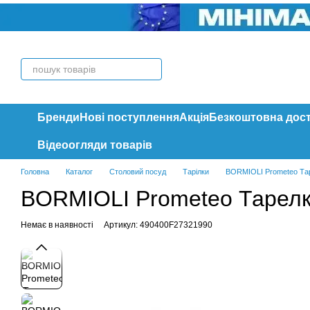
Перейти до основного контенту
Бренди
Нові поступлення
Акція
Безкоштовна дос
Відеоогляди товарів
Головна
Каталог
Столовий посуд
Тарілки
BORMIOLI Prometeo Тар
BORMIOLI Prometeo Тарелк
Немає в наявності
Артикул: 490400F27321990