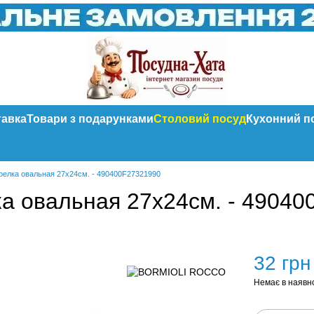
тавка
Товари з подарунками
Столовий посуд
Кухонний п
елка овальная 27х24см. - 490400F27321990
а овальная 27х24см. - 49040
32 грн
Немає в наявн