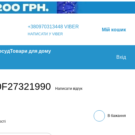
+380970313448 VIBER
Мій кошик
НАПИСАТИ У VIBER
осуд
Товари для дому
Вхід
0F27321990
Написати відгук
В бажання
ості