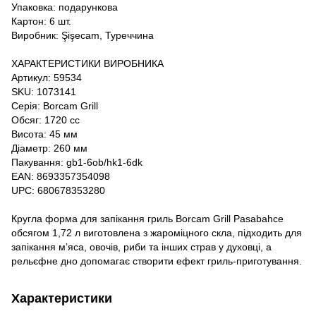
Упаковка: подарункова
Картон: 6 шт.
Виробник: Şişecam, Туреччина
ХАРАКТЕРИСТИКИ ВИРОБНИКА
Артикул: 59534
SKU: 1073141
Серія: Borcam Grill
Обсяг: 1720 cc
Висота: 45 мм
Діаметр: 260 мм
Пакування: gb1-6ob/hk1-6dk
EAN: 8693357354098
UPC: 680678353280
Кругла форма для запікання гриль Borcam Grill Pasabahce
обсягом 1,72 л виготовлена з жароміцного скла, підходить для
запікання м’яса, овочів, риби та інших страв у духовці, а
рельєфне дно допомагає створити ефект гриль-приготування.
Характеристики