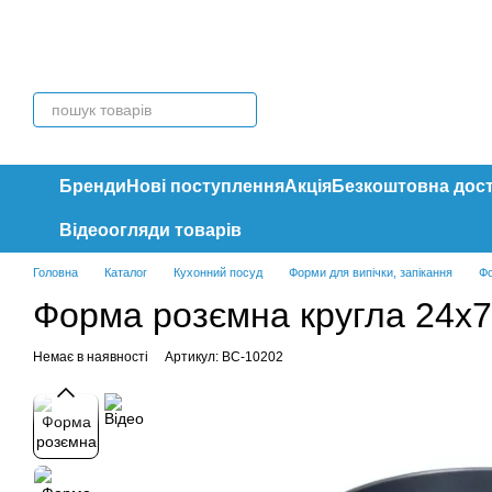
Перейти до основного контенту
Бренди
Нові поступлення
Акція
Безкоштовна дос
Відеоогляди товарів
Головна
Каталог
Кухонний посуд
Форми для випічки, запікання
Фо
Форма розємна кругла 24х7 
Немає в наявності
Артикул: BC-10202