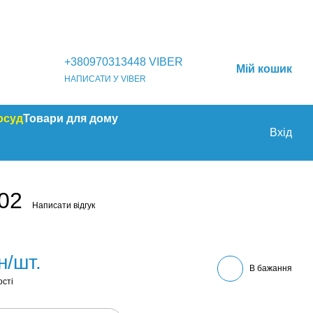
+380970313448 VIBER
Мій кошик
НАПИСАТИ У VIBER
осуд
Товари для дому
Вхід
02
Написати відгук
н/шт.
В бажання
ості