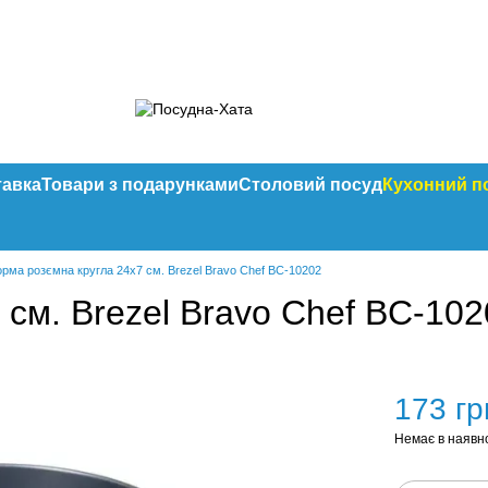
тавка
Товари з подарунками
Столовий посуд
Кухонний п
рма розємна кругла 24х7 см. Brezel Bravo Chef BC-10202
см. Brezel Bravo Chef BC-102
173 гр
Немає в наявн