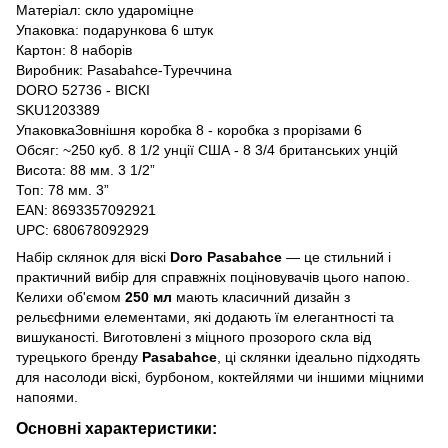
Матеріал: скло удароміцне
Упаковка: подарункова 6 штук
Картон: 8 наборів
Виробник: Pasabahce-Туреччина
DORO 52736 - ВІСКІ
SKU1203389
УпаковкаЗовнішня коробка 8 - коробка з прорізами 6
Обсяг: ~250 куб. 8 1/2 унції США - 8 3/4 британських унцій
Висота: 88 мм. 3 1/2”
Топ: 78 мм. 3”
EAN: 8693357092921
UPC: 680678092929
Набір склянок для віскі
Doro Pasabahce
— це стильний і
практичний вибір для справжніх поціновувачів цього напою.
Келихи об'ємом
250 мл
мають класичний дизайн з
рельєфними елементами, які додають їм елегантності та
вишуканості. Виготовлені з міцного прозорого скла від
турецького бренду
Pasabahce
, ці склянки ідеально підходять
для насолоди віскі, бурбоном, коктейлями чи іншими міцними
напоями.
Основні характеристики: