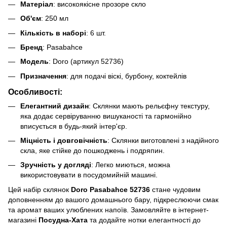
Матеріал
: високоякісне прозоре скло
Об'єм
: 250 мл
Кількість в наборі
: 6 шт.
Бренд
: Pasabahce
Модель
: Doro (артикул 52736)
Призначення
: для подачі віскі, бурбону, коктейлів
Особливості:
Елегантний дизайн
: Склянки мають рельєфну текстуру,
яка додає сервіруванню вишуканості та гармонійно
вписується в будь-який інтер'єр.
Міцність і довговічність
: Склянки виготовлені з надійного
скла, яке стійке до пошкоджень і подряпин.
Зручність у догляді
: Легко миються, можна
використовувати в посудомийній машині.
Цей набір склянок
Doro Pasabahce 52736
стане чудовим
доповненням до вашого домашнього бару, підкреслюючи смак
та аромат ваших улюблених напоїв. Замовляйте в інтернет-
магазині
Посудна-Хата
та додайте нотки елегантності до