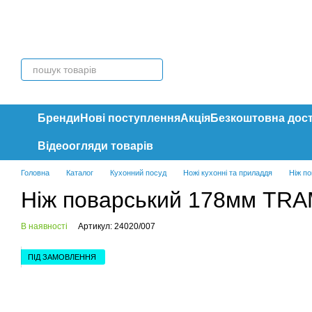
Перейти до основного контенту
Бренди
Нові поступлення
Акція
Безкоштовна дос
Відеоогляди товарів
Головна
Каталог
Кухонний посуд
Ножі кухонні та приладдя
Ніж п
Ніж поварський 178мм TRA
В наявності
Артикул: 24020/007
ПІД ЗАМОВЛЕННЯ