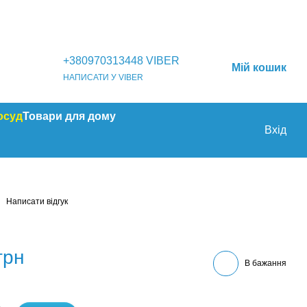
+380970313448 VIBER
Мій кошик
НАПИСАТИ У VIBER
осуд
Товари для дому
Вхід
Написати відгук
грн
В бажання