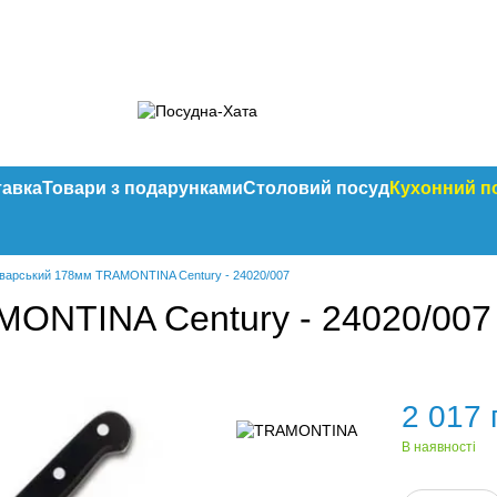
тавка
Товари з подарунками
Столовий посуд
Кухонний п
оварський 178мм TRAMONTINA Century - 24020/007
MONTINA Century - 24020/007
2 017 
В наявності