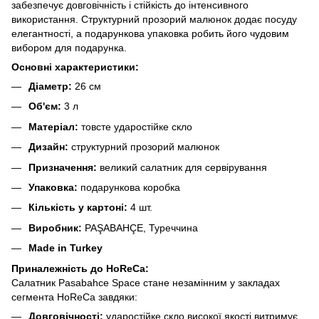
забезпечує довговічність і стійкість до інтенсивного
використання. Структурний прозорий малюнок додає посуду
елегантності, а подарункова упаковка робить його чудовим
вибором для подарунка.
Основні характеристики:
Діаметр:
26 см
Об'єм:
3 л
Матеріал:
товсте ударостійке скло
Дизайн:
структурний прозорий малюнок
Призначення:
великий салатник для сервірування
Упаковка:
подарункова коробка
Кількість у картоні:
4 шт.
Виробник:
PAŞABAHÇE, Туреччина
Made in Turkey
Приналежність до HoReCa:
Салатник Pasabahce Space стане незамінним у закладах
сегмента HoReCa завдяки:
Довговічності:
ударостійке скло високої якості витримує