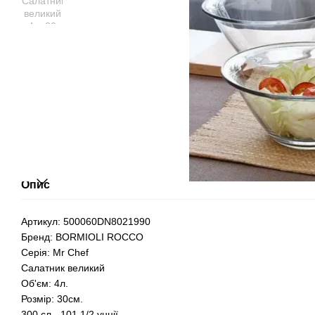
Опис
Артикул: 500060DN8021990
Бренд: BORMIOLI ROCCO
Серія: Mr Chef
Салатник великий
Об'єм: 4л.
Розмір: 30см.
300 сл - 101 1/2 унції,