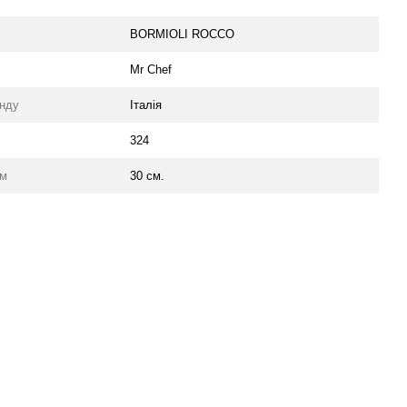
BORMIOLI ROCCO
Mr Chef
енду
Італія
324
мм
30 см.