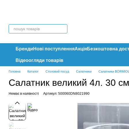
Перейти до основного контенту
Бренди
Нові поступлення
Акція
Безкоштовна дос
Відеоогляди товарів
Головна
Каталог
Столовий посуд
Салатники
Салатники BORMIO
Салатник великий 4л. 30 см
Немає в наявності
Артикул: 500060DN8021990