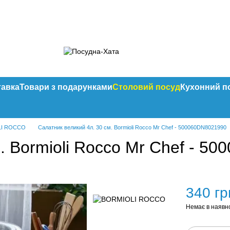
тавка
Товари з подарунками
Столовий посуд
Кухонний п
LI ROCCO
Салатник великий 4л. 30 см. Bormioli Rocco Mr Chef - 500060DN8021990
. Bormioli Rocco Mr Chef - 5
340 гр
Немає в наявн