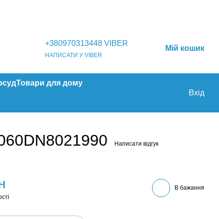
+380970313448 VIBER
Мій кошик
НАПИСАТИ У VIBER
осуд
Товари для дому
Вхід
00060DN8021990
Написати відгук
н
В бажання
ості