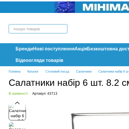
Перейти до основного контенту
Бренди
Нові поступлення
Акція
Безкоштовна дос
Відеоогляди товарів
Головна
Каталог
Столовий посуд
Салатники
Салатники набір 6 шт
Салатники набір 6 шт. 8.2 с
В наявності
Артикул: 43713