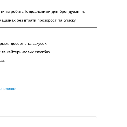
типів робить їх ідеальними для брендування.
ашинах без втрати прозорості та блиску.
ізок, десертів та закусок.
 та кейтерингових службах.
ав.
допомогою