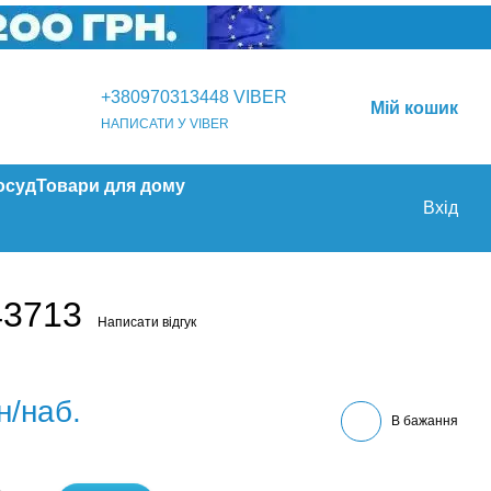
+380970313448 VIBER
Мій кошик
НАПИСАТИ У VIBER
осуд
Товари для дому
Вхід
43713
Написати відгук
н/наб.
В бажання