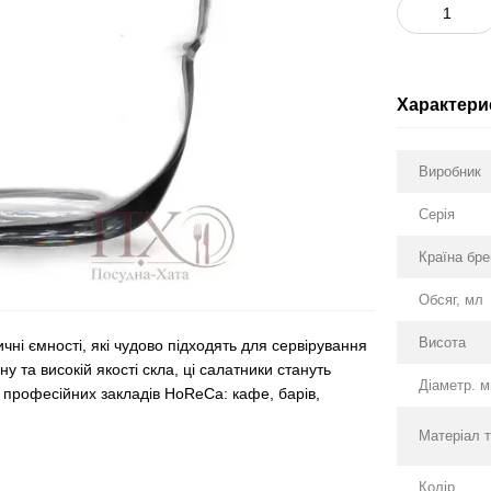
Характери
Виробник
Серія
Країна бр
Обсяг, мл
Висота
ичні ємності, які чудово підходять для сервірування
у та високій якості скла, ці салатники стануть
Діаметр. 
 професійних закладів HoReCa: кафе, барів,
Матеріал 
Колір