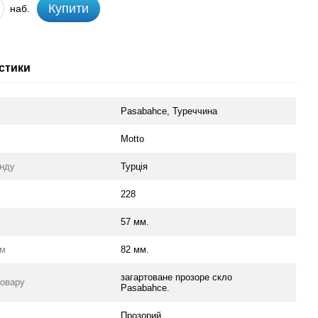
Купити
наб.
стики
Pasabahce, Туреччина
Motto
енду
Турція
228
57 мм.
мм
82 мм.
загартоване прозоре скло
товару
Pasabahce.
Прозорий