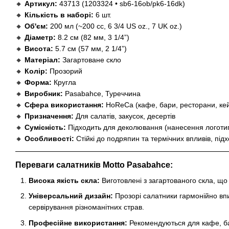
🔸
Артикул:
43713 (1203324 • sb6-16ob/pk6-16dk)
🔸
Кількість в наборі:
6 шт.
🔸
Об'єм:
200 мл (~200 cc, 6 3/4 US oz., 7 UK oz.)
🔸
Діаметр:
8.2 см (82 мм, 3 1/4”)
🔸
Висота:
5.7 см (57 мм, 2 1/4”)
🔸
Матеріал:
Загартоване скло
🔸
Колір:
Прозорий
🔸
Форма:
Кругла
🔸
Виробник:
Pasabahce, Туреччина
🔸
Сфера використання:
HoReCa (кафе, бари, ресторани, ке
🔸
Призначення:
Для салатів, закусок, десертів
🔸
Сумісність:
Підходить для деколювання (нанесення логотип
🔸
Особливості:
Стійкі до подряпин та термічних впливів, під
Переваги салатників Motto Pasabahce:
Висока якість скла:
Виготовлені з загартованого скла, що 
Універсальний дизайн:
Прозорі салатники гармонійно впи
сервірування різноманітних страв.
Професійне використання:
Рекомендуються для кафе, бар