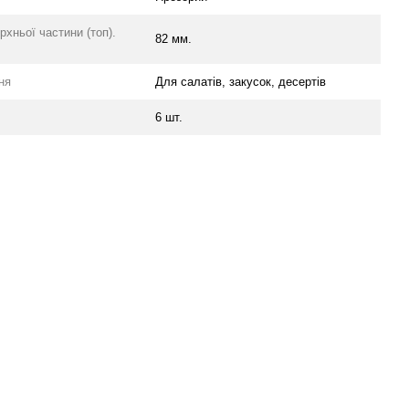
рхньої частини (топ).
82 мм.
ня
Для салатів, закусок, десертів
6 шт.