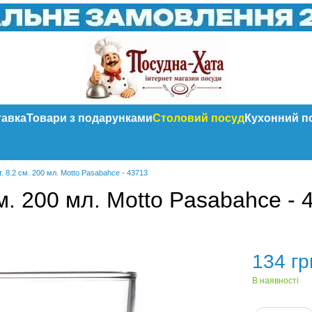
тавка
Товари з подарунками
Столовий посуд
Кухонний п
. 8.2 см. 200 мл. Motto Pasabahce - 43713
м. 200 мл. Motto Pasabahce - 
134 гр
В наявності