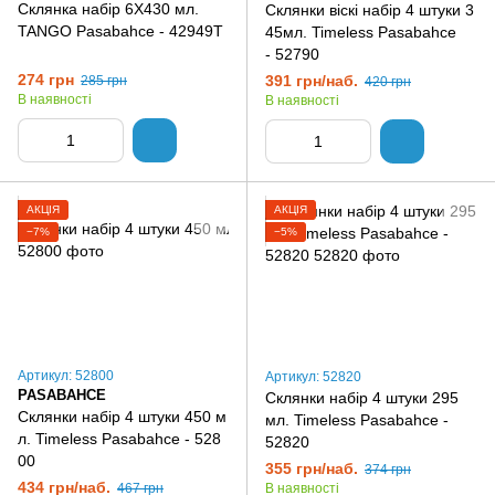
Склянка набір 6Х430 мл.
Склянки віскі набір 4 штуки 3
TANGO Pasabahce - 42949Т
45мл. Timeless Pasabahce
- 52790
274 грн
391 грн/наб.
285 грн
420 грн
В наявності
В наявності
АКЦІЯ
АКЦІЯ
−7%
−5%
Артикул: 52800
Артикул: 52820
PASABAHCE
Склянки набір 4 штуки 295
Склянки набір 4 штуки 450 м
мл. Timeless Pasabahce -
л. Timeless Pasabahce - 528
52820
00
355 грн/наб.
374 грн
434 грн/наб.
В наявності
467 грн