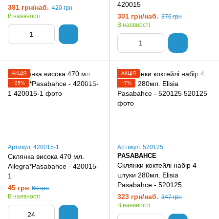
420015
391 грн/наб.
420 грн
301 грн/наб.
В наявності
376 грн
В наявності
АКЦІЯ
АКЦІЯ
−25%
−7%
Артикул: 420015-1
Артикул: 520125
PASABAHCE
Склянка висока 470 мл.
Склянки коктейлі набір 4
Allegra*Pasabahce - 420015-
штуки 280мл. Elisia
1
Pasabahce - 520125
45 грн
60 грн
323 грн/наб.
В наявності
347 грн
В наявності