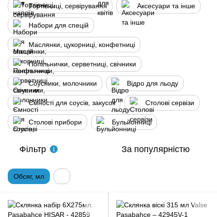
Тортівниці, сервірування
Аксесуари та інше
Набори для спецій
Маслянки, цукорниці, конфетниці
Попільнички, серветниці, свічники
Соусники, молочники
Відро для льоду
Ємності для соусів, закусок
Столові сервізи
Cтолові прибори
Бульйонниці
Фільтр
За популярністю
1
Обсяг, мл