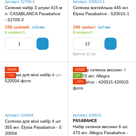
Артикул: 52709-3
Артикул: 520015-1
Склянки набір 3 штуки 415 м
Склянка коктейльна 445 мл.
л. CASABLANCA Pasabahce
Elysia Pasabahce - 520015-1
- 52709-3
158 грн/наб.
106 грн/шт.
172 грн
117 грн
В наявності
В наявності
Кратно 12 шт.
АКЦІЯ
АКЦІЯ
−7%
ХІТ
−20%
Артикул: 520004
Артикул: 420015
PASABAHCE
Склянки для віскі набір 4 шт.
Набір склянок високих 6 шт.
355 мл. Elysia Pasabahce - 5
470 мл. Allegra Pasabahce -
20004