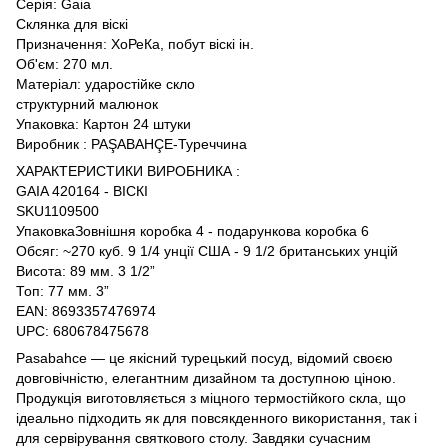
Серія: Gaia
Склянка для віскі
Призначення: ХоРеКа, побут віскі ін.
Об'єм: 270 мл.
Матеріал: ударостійке скло
структурний малюнок
Упаковка: Картон 24 штуки
Виробник : PAŞABAHÇE-Туреччина
ХАРАКТЕРИСТИКИ ВИРОБНИКА :
GAIA 420164 - ВІСКІ
SKU1109500
УпаковкаЗовнішня коробка 4 - подарункова коробка 6
Обсяг: ~270 куб. 9 1/4 унції США - 9 1/2 британських унцій
Висота: 89 мм. 3 1/2”
Топ: 77 мм. 3”
EAN: 8693357476974
UPC: 680678475678
Pasabahce — це якісний турецький посуд, відомий своєю
довговічністю, елегантним дизайном та доступною ціною.
Продукція виготовляється з міцного термостійкого скла, що
ідеально підходить як для повсякденного використання, так і
для сервірування святкового столу. Завдяки сучасним