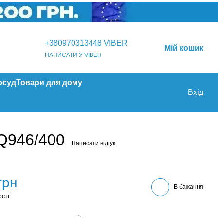
+380970313448 VIBER
Мій кошик
НАПИСАТИ У VIBER
осуд
Товари для дому
Вхід
-Q946/400
Написати відгук
грн
В бажання
ості