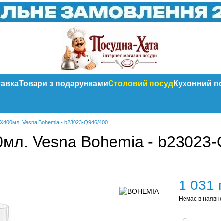
тавка
Товари з подарунками
Столовий посуд
Кухонний п
6Х400мл. Vesna Bohemia - b23023-Q946/400
0мл. Vesna Bohemia - b23023
1 031 
Немає в наявн