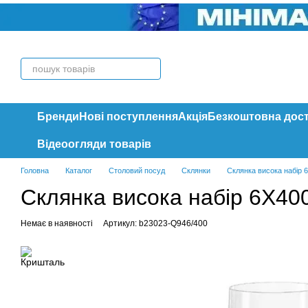
Перейти до основного контенту
Бренди
Нові поступлення
Акція
Безкоштовна дос
Відеоогляди товарів
Головна
Каталог
Столовий посуд
Склянки
Склянка висока набір 
Склянка висока набір 6Х40
Немає в наявності
Артикул: b23023-Q946/400