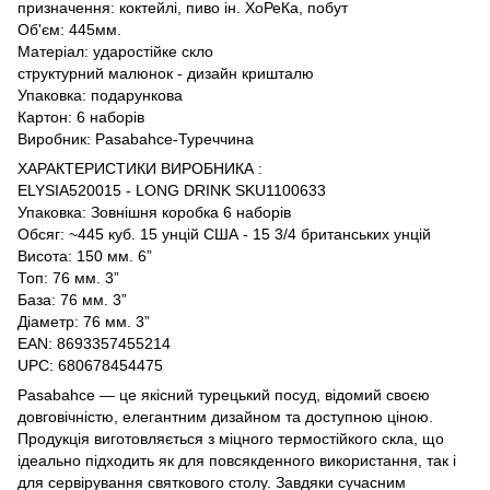
призначення: коктейлі, пиво ін. ХоРеКа, побут
Об'єм: 445мм.
Матеріал: ударостійке скло
структурний малюнок - дизайн кришталю
Упаковка: подарункова
Картон: 6 наборів
Виробник: Pasabahce-Туреччина
ХАРАКТЕРИСТИКИ ВИРОБНИКА :
ELYSIA520015 - LONG DRINK SKU1100633
Упаковка: Зовнішня коробка 6 наборів
Обсяг: ~445 куб. 15 унцій США - 15 3/4 британських унцій
Висота: 150 мм. 6”
Топ: 76 мм. 3”
База: 76 мм. 3”
Діаметр: 76 мм. 3”
EAN: 8693357455214
UPC: 680678454475
Pasabahce — це якісний турецький посуд, відомий своєю
довговічністю, елегантним дизайном та доступною ціною.
Продукція виготовляється з міцного термостійкого скла, що
ідеально підходить як для повсякденного використання, так і
для сервірування святкового столу. Завдяки сучасним