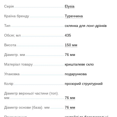
Серія
Elysia
Країна бренду
Туреччина
Тип
склянка для лонг-дрінків
Обсяг, мл
435
Висота
150 мм
Діаметр. мм
76 мм
Матеріал товару
кришталеве скло
Упаковка
подарункова
Колір
прозорий структурний
Діаметр верхньої частини (топ).
мм
76 мм
Діаметр основи (база). мм
76 мм