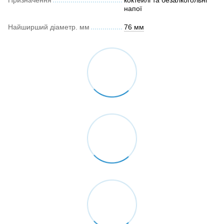
Призначення
коктейлі та безалкогольні
напої
Найширший діаметр. мм
76 мм