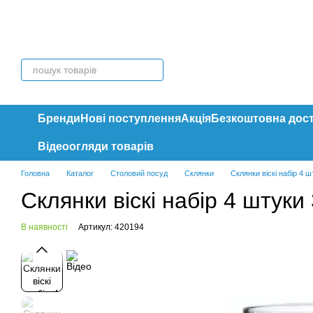
Перейти до основного контенту
Бренди
Нові поступлення
Акція
Безкоштовна дос
Відеоогляди товарів
Головна
Каталог
Столовий посуд
Склянки
Склянки віскі набір 4 
Склянки віскі набір 4 штуки
В наявності
Артикул: 420194