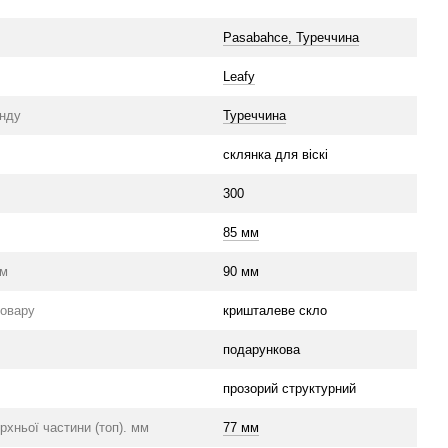
Pasabahce, Туреччина
Leafy
енду
Туреччина
склянка для віскі
300
85 мм
мм
90 мм
товару
кришталеве скло
подарункова
прозорий структурний
рхньої частини (топ). мм
77 мм