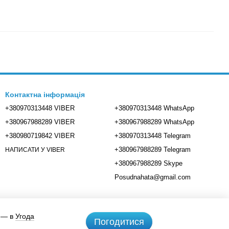
Контактна інформація
+380970313448 VIBER
+380970313448 WhatsApp
+380967988289 VIBER
+380967988289 WhatsApp
+380980719842 VIBER
+380970313448 Telegram
+380967988289 Telegram
НАПИСАТИ У VIBER
+380967988289 Skype
Posudnahata@gmail.com
і — в
Угода
Погодитися