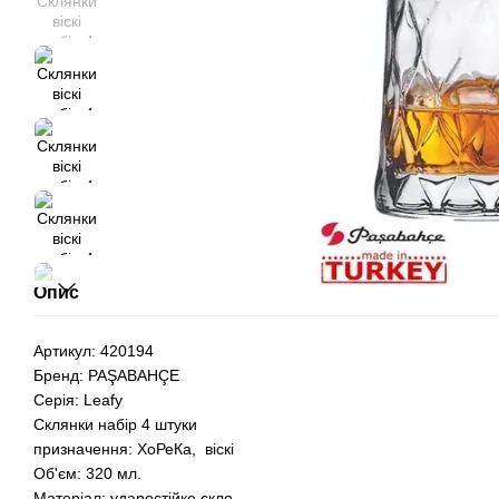
Опис
Артикул: 420194
Бренд: PAŞABAHÇE
Серія: Leafy
Склянки набір 4 штуки
призначення: ХоРеКа, віскі
Об'єм: 320 мл.
Матеріал: ударостійке скло