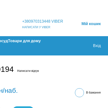
+380970313448 VIBER
Мій кошик
НАПИСАТИ У VIBER
осуд
Товари для дому
Вхід
0194
Написати відгук
н/наб.
В бажання