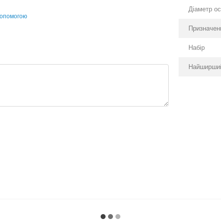
Діаметр ос
допомогою
Призначен
Набір
Найширший