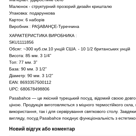
Малюнок - структурний прозорий дизайн кришталю
Упаковка: подарункова
Картон: 6 наборів
Виробник : PAŞABAHÇE-Туреччина
ХАРАКТЕРИСТИКА ВИРОБНИКА :
SKU1111856
Обсяг: ~300 куб.см.10 унцій США. - 10 1/2 британських унцій
Висота: 85 мм. 3 1/4”
Топ: 77 мм. 3”
База: 90 мм. 3 1/2”
Діаметр: 90 мм. 3 1/2”
EAN: 8693357500112
UPC: 680678498806
Pasabahce — це якісний турецький посуд, відомий своєю довго
ціною. Продукція виготовляється з міцного термостійкого скла,
використання, так і для сервірування святкового столу. Завдя
вигляду, посуд Pasabahce поєднує функціональність з естетик
Новий відгук або коментар