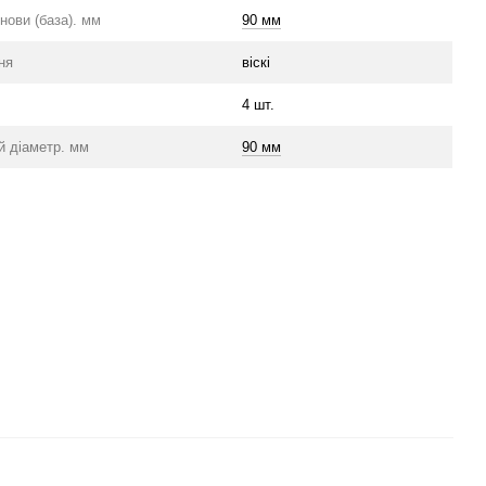
нови (база). мм
90 мм
ня
віскі
4 шт.
 діаметр. мм
90 мм