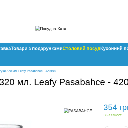
тавка
Товари з подарунками
Столовий посуд
Кухонний п
штуки 320 мл. Leafy Pasabahce - 420194
 320 мл. Leafy Pasabahce - 42
354 гр
В наявності