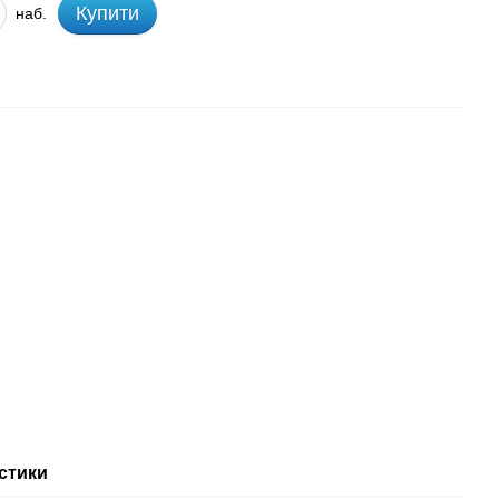
Купити
наб.
стики