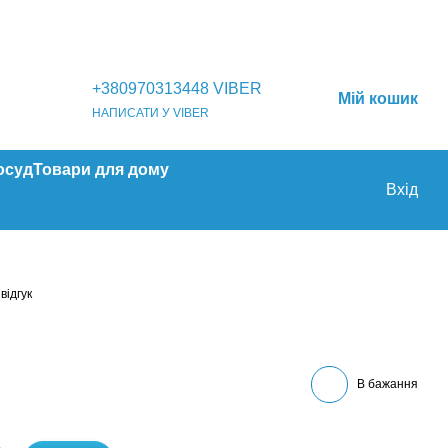
+380970313448 VIBER
Мій кошик
НАПИСАТИ У VIBER
осуд
Товари для дому
Вхід
відгук
В бажання