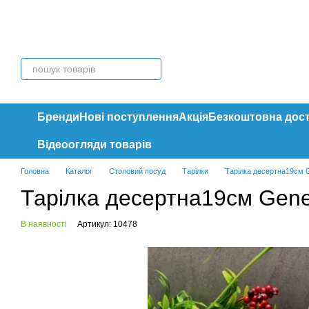
Перейти до основного контенту
Бренди
Нові поступлення
Акція
Безкоштовна дос
Відеоогляди товарів
Головна
Каталог
Столовий посуд
Тарілки
Тарілка десертна19см G
Тарілка десертна19см Gene
В наявності
Артикул: 10478