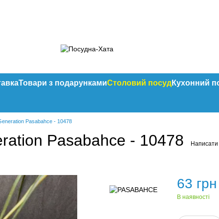
тавка
Товари з подарунками
Столовий посуд
Кухонний п
eneration Pasabahce - 10478
ration Pasabahce - 10478
Написати 
63 грн
В наявності