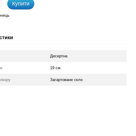
Купити
иниць
стики
Десертна
мм
19 см.
товару
Загартоване скло