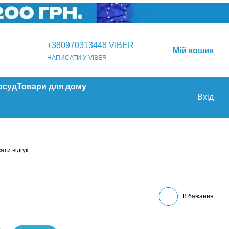
+380970313448 VIBER
Мій кошик
НАПИСАТИ У VIBER
осуд
Товари для дому
Вхід
ати відгук
В бажання