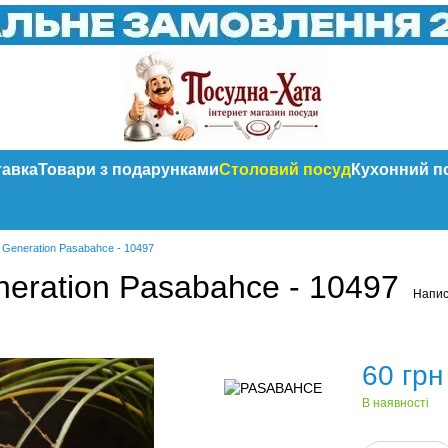
тавка
Товари з подарунками
Столовий посуд
Кухонний п
м Generation Pasabahce - 10497
neration Pasabahce - 10497
Напис
60 грн
В наявності