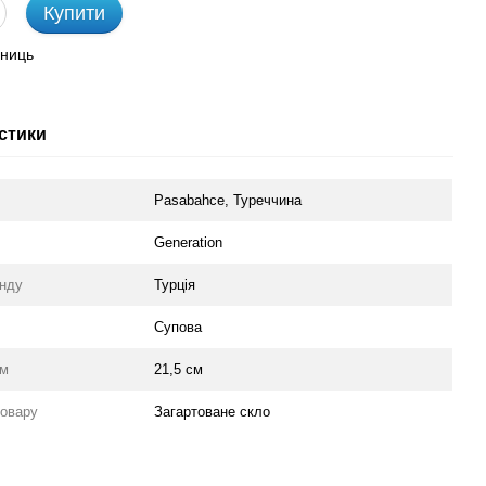
Купити
иниць
стики
Pasabahce, Туреччина
Generation
енду
Турція
Супова
мм
21,5 см
товару
Загартоване скло