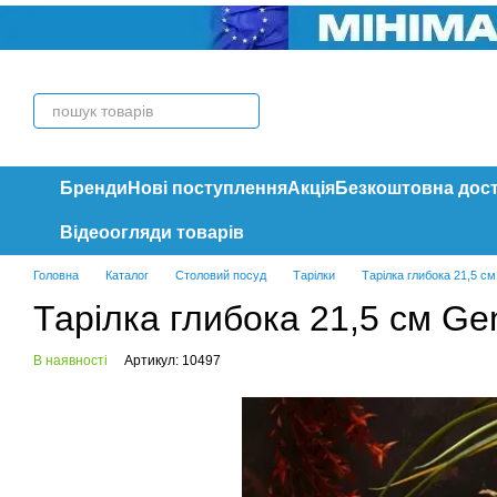
Перейти до основного контенту
Бренди
Нові поступлення
Акція
Безкоштовна дос
Відеоогляди товарів
Головна
Каталог
Столовий посуд
Тарілки
Тарілка глибока 21,5 с
Тарілка глибока 21,5 см Ge
В наявності
Артикул: 10497