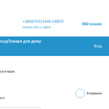
+380970313448 VIBER
Мій кошик
НАПИСАТИ У VIBER
осуд
Товари для дому
Вхід
ати відгук
В бажання
ості