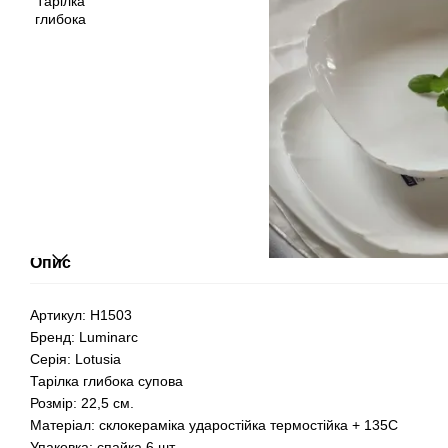
Опис
Артикул: H1503
Бренд: Luminarc
Серія: Lotusia
Тарілка глибока супова
Розмір: 22,5 см.
Матеріал: склокераміка ударостійка термостійка + 135С
Упаковка: спайка 6 шт.