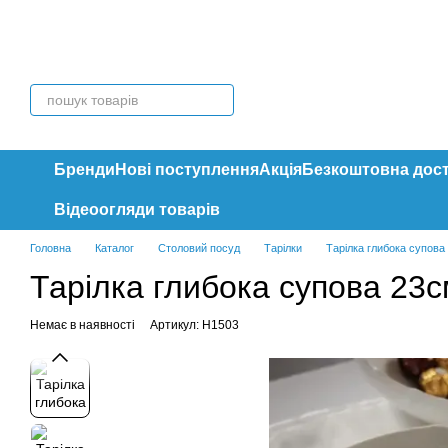
Перейти до основного контенту
Бренди
Нові поступлення
Акція
Безкоштовна дос
Відеоогляди товарів
Головна
Каталог
Столовий посуд
Тарілки
Тарілка глибока супова 
Тарілка глибока супова 23с
Немає в наявності
Артикул: H1503