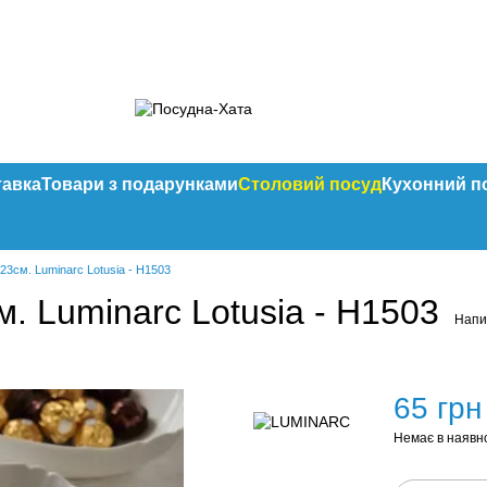
тавка
Товари з подарунками
Столовий посуд
Кухонний п
23см. Luminarc Lotusia - H1503
м. Luminarc Lotusia - H1503
Напис
65 грн
Немає в наявн