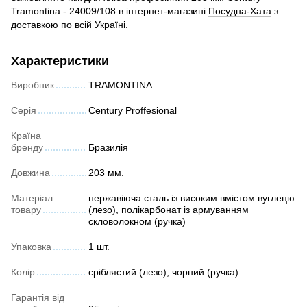
Tramontina - 24009/108 в інтернет-магазині
Посудна-Хата
з
доставкою по всій Україні.
Характеристики
Виробник
TRAMONTINA
Серія
Century Proffesional
Країна
бренду
Бразилія
Довжина
203 мм.
Матеріал
нержавіюча сталь із високим вмістом вуглецю
товару
(лезо), полікарбонат із армуванням
скловолокном (ручка)
Упаковка
1 шт.
Колір
сріблястий (лезо), чорний (ручка)
Гарантія від