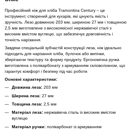
Професійний ніж для хліба Tramontina Century – це
інструмент, створений для кухарів, які цінують якість і
зручність. Лезо довжиною 203 мм, шириною 27 мм і товщиною
2,5 мм виготовлене з високоякісної нержавіючої сталі з
високим вмістом вуглецю, що забезпечує довговічність і
точність нарізання.
Завдяки спеціальній зубчастій конструкції леза, ніж ідеально
підходить для нарізання хліба, булочок або випічки,
зберігаючи текстуру та форму продукту. Ергономічна ручка
виготовлена з полікарбонату з армуванням скловолокном, що
гарантує комфорт і безпеку під час роботи.
Основні характеристики:
Довжина леза:
203 мм
Ширина леза:
27 мм
Товщина леза:
2,5 мм
Матеріал леза:
нержавіюча сталь із високим вмістом
вуглецю
Матеріал ручки:
полікарбонат із армуванням