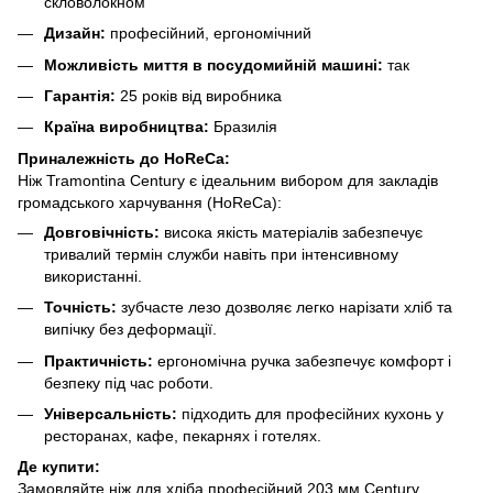
скловолокном
Дизайн:
професійний, ергономічний
Можливість миття в посудомийній машині:
так
Гарантія:
25 років від виробника
Країна виробництва:
Бразилія
Приналежність до HoReCa:
Ніж Tramontina Century є ідеальним вибором для закладів
громадського харчування (HoReCa):
Довговічність:
висока якість матеріалів забезпечує
тривалий термін служби навіть при інтенсивному
використанні.
Точність:
зубчасте лезо дозволяє легко нарізати хліб та
випічку без деформації.
Практичність:
ергономічна ручка забезпечує комфорт і
безпеку під час роботи.
Універсальність:
підходить для професійних кухонь у
ресторанах, кафе, пекарнях і готелях.
Де купити:
Замовляйте ніж для хліба професійний 203 мм Century