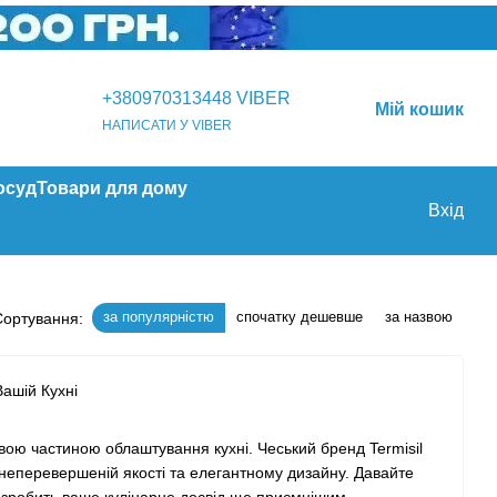
+380970313448 VIBER
Мій кошик
НАПИСАТИ У VIBER
осуд
Товари для дому
Вхід
за популярністю
спочатку дешевше
за назвою
Сортування:
Вашій Кухні
ивою частиною облаштування кухні. Чеський бренд Termisil
 неперевершеній якості та елегантному дизайну. Давайте