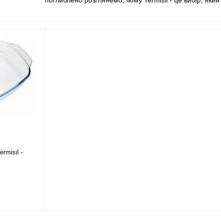
поглиблено розглянемо, чому Termisil - це вибір, як
Termisil: Чеська Точність та Інновації:
Termisil є в
посуду високої якості. Завдяки своєму підходу, який 
Termisil відзначається високим стандартом виготовле
Переваги використання посуду Termisil:
Збереження Тепла:
Однією з ключових переваг Te
готові страви залишаться гарячими протягом дов
ароматами.
Екологічність:
Бренд Termisil покладає великий а
посудини не містять шкідливих речовин і є безпеч
Легкість Догляду:
Інноваційні покриття на посуді
легкістю відмиватимете залишки страв, а покритт
rmisil -
Різноманітність:
Termisil пропонує різноманітні р
глечиків і мірних посудин. Це дозволяє вам підіб
Асортимент Termisil:
Termisil пропонує широкий вибір
посудини та багато іншого. Кожен предмет Termisil - 
Висновок:
Бренд Termisil - це чеська майстерність і
функціональною. Його посуд вражає своєю теплоізоля