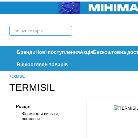
Перейти до основного контенту
Бренди
Нові поступлення
Акція
Безкоштовна дос
Відеоогляди товарів
TERMISIL
TERMISIL
Розділ
Форми для випічки,
запікання
1