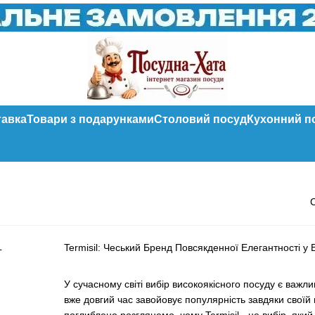
тавка
Товари з подарунками
Столовий посуд
Кухонний п
Termisil: Чеський Бренд Повсякденної Елегантності у 
У сучасному світі вибір високоякісного посуду є важл
вже довгий час завойовує популярність завдяки своїй